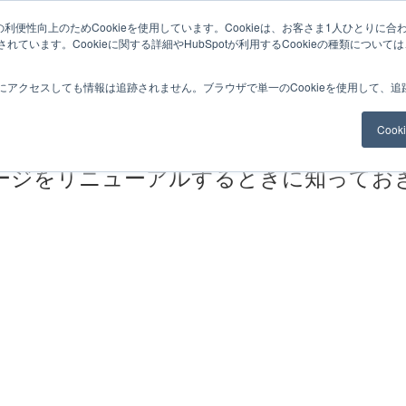
利便性向上のためCookieを使用しています。Cookieは、お客さま1人ひとりに合
ています。Cookieに関する詳細やHubSpotが利用するCookieの種類について
サービスメニュー
料金
Web制作
ナレッ
にアクセスしても情報は追跡されません。ブラウザで単一のCookieを使用して、
Coo
ージをリニューアルするときに知ってお