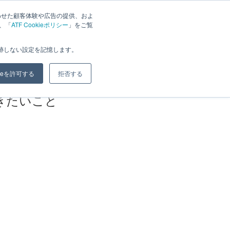
わせた顧客体験や広告の提供、およ
は、「
ATF Cookieポリシー
」をご覧
ジ
ブログ
会社概要
お問い合わせ
追跡しない設定を記憶します。
kieを許可する
拒否する
きたいこと