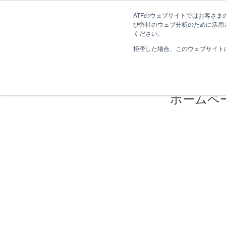
長野県長野市・松本市ウェブ制作事業部 コンサルティングFIRM
ATFのウェブサイトではお客さまの
び弊社のウェブ分析のために活用され
Web制作考え方
ください。
拒否した場合、このウェブサイト
ホームペ