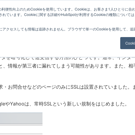
利便性向上のためCookieを使用しています。Cookieは、お客さま1人ひとりに合
ています。Cookieに関する詳細やHubSpotが利用するCookieの種類について
サービスメニュー
料金
Web制作
ナレッ
にアクセスしても情報は追跡されません。ブラウザで単一のCookieを使用して、
SL
Coo
ーネット上でデータを暗号化して送受信する方法のひとつです。通常、
と、情報が第三者に漏れてしまう可能性があります。また、相
問合せなどのページのみにSSLは設置されていました。また、Fa
eやYahooは、常時SSLという新しい規制をはじめました。