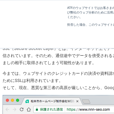
長野県長野市・松本市ウェブ制作事業部 コンサルティングFIRM
ATFのウェブサイトではお客さまの
び弊社のウェブ分析のために活用され
Web制作考え方
ください。
拒否した場合、このウェブサイト
今ウェブサイトに欠かせないS
SSL（Secure Socket Layer）とは、インタ
信されています。そのため、通信途中でデータを傍受される
ましの相手に取得されてしまう可能性があります。
今までは、ウェブサイトのクレジットカードの決済や資料請求・お
ためにSSLは利用されています。
そして、現在、悪質な第三者の高原が厳しいことから、Googl