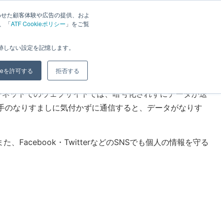
わせた顧客体験や広告の提供、およ
は、「
ATF Cookieポリシー
」をご覧
ジ
ブログ
会社概要
お問い合わせ
追跡しない設定を記憶します。
kieを許可する
拒否する
インターネットでのウェブサイトでは、暗号化されずにデータが送
手のなりすましに気付かずに通信すると、データがなりす
cebook・TwitterなどのSNSでも個人の情報を守る