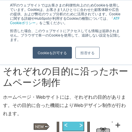
へ
ATFのウェブサイトではお客さまの利便性向上のためCookieを使用し
長野県長野市・松本市ウェブ制作事業部 コンサルティングFIRM
ています。Cookieは、お客さま1人ひとりに合わせた顧客体験や広告
ス
の提供、および弊社のウェブ分析のために活用されています。Cookie
に関する詳細やHubSpotが利用するCookieの種類については、「
ATF
キ
Cookieポリシー
」をご覧ください。
ッ
拒否した場合、このウェブサイトにアクセスしても情報は追跡されま
機能別ホームページ制
せん。ブラウザで単一のCookieを使用して、追跡しない設定を記憶し
プ
ます。
作
Cookieを許可する
拒否する
それぞれの目的に沿ったホー
ムページ制作
ホームページ・Webサイトには、それぞれの目的がありま
す。その目的に合った機能によりWebデザイン制作が行わ
れます。