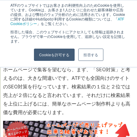
ATFのウェブサイトではお客さまの利便性向上のためCookieを使用し
長野県長野市・松本市ウェブ制作事業部 コンサルティングFIRM
ています。Cookieは、お客さま1人ひとりに合わせた顧客体験や広告
の提供、および弊社のウェブ分析のために活用されています。Cookie
に関する詳細やHubSpotが利用するCookieの種類については、「
ATF
Cookieポリシー
」をご覧ください。
拒否した場合、このウェブサイトにアクセスしても情報は追跡されま
せん。ブラウザで単一のCookieを使用して、追跡しない設定を記憶し
スピーディにホームページを
ます。
活躍するには？
Cookieを許可する
拒否する
ホームページで集客を望むなら、まず、「SEO対策」と考
えるのは、大きな間違いです。ATFでも全国向けのサイト
のSEO対策を行なっています。検索結果の１位と２位では
売上が２倍になると言われています。それだけに検索結果
を上位に上げるには、簡単なホームページ制作料よりも高
価な費用が必要になります。