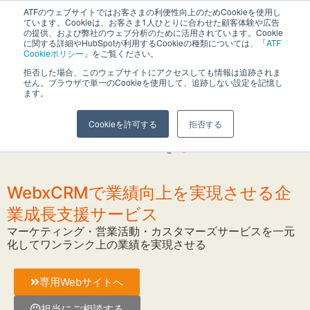
ATFのウェブサイトではお客さまの利便性向上のためCookieを使用し
長野県長野市・松本市ウェブ制作事業部 コンサルティングFIRM
ています。Cookieは、お客さま1人ひとりに合わせた顧客体験や広告
の提供、および弊社のウェブ分析のために活用されています。Cookie
に関する詳細やHubSpotが利用するCookieの種類については、「
ATF
Cookieポリシー
」をご覧ください。
拒否した場合、このウェブサイトにアクセスしても情報は追跡されま
せん。ブラウザで単一のCookieを使用して、追跡しない設定を記憶し
ホーム
»
ATFとは？
»
会社情報
»
SDGｓ
ます。
Cookieを許可する
拒否する
WebxCRMで業績向上を実現させる企
業成長支援サービス
マーケティング・営業活動・カスタマーズサービスを一元
化してワンランク上の業績を実現させる
専用Webサイトへ
担当にご相談する