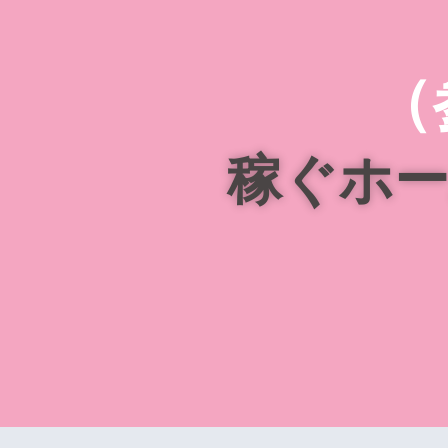
（
稼ぐホ