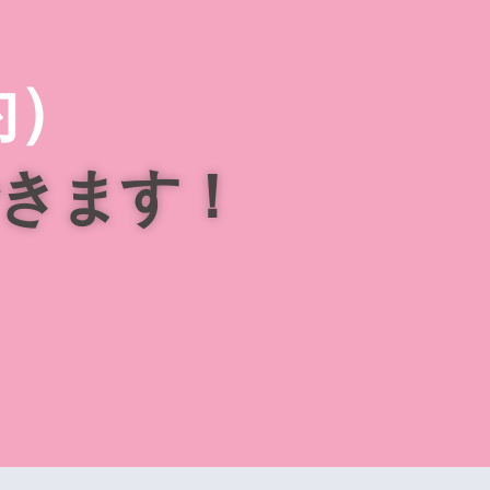
約）
きます！