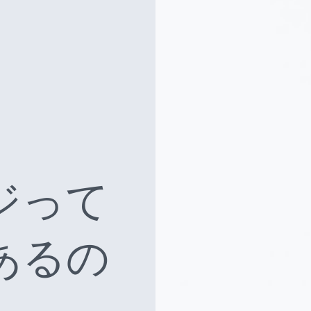
ジって
あるの