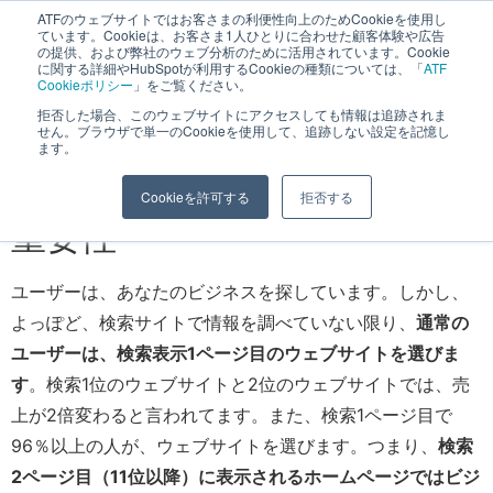
ATFのウェブサイトではお客さまの利便性向上のためCookieを使用し
長野県長野市・松本市ウェブ制作事業部 コンサルティングFIRM
ています。Cookieは、お客さま1人ひとりに合わせた顧客体験や広告
の提供、および弊社のウェブ分析のために活用されています。Cookie
に関する詳細やHubSpotが利用するCookieの種類については、「
ATF
Cookieポリシー
」をご覧ください。
拒否した場合、このウェブサイトにアクセスしても情報は追跡されま
せん。ブラウザで単一のCookieを使用して、追跡しない設定を記憶し
ホームページがまず、検索サ
ます。
イト1ページ目に表示される
Cookieを許可する
拒否する
重要性
ユーザーは、あなたのビジネスを探しています。しかし、
よっぽど、検索サイトで情報を調べていない限り、
通常の
ユーザーは、検索表示1ページ目のウェブサイトを選びま
す
。検索1位のウェブサイトと2位のウェブサイトでは、売
上が2倍変わると言われてます。また、検索1ページ目で
96％以上の人が、ウェブサイトを選びます。つまり、
検索
2ページ目（11位以降）に表示されるホームページではビジ