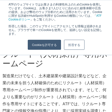
ATFのウェブサイトではお客さまの利便性向上のためCookieを使用し
長野県長野市・松本市ウェブ制作事業部 コンサルティングFIRM
ています。Cookieは、お客さま1人ひとりに合わせた顧客体験や広告
の提供、および弊社のウェブ分析のために活用されています。Cookie
に関する詳細やHubSpotが利用するCookieの種類については、「
ATF
Cookieポリシー
」をご覧ください。
拒否した場合、このウェブサイトにアクセスしても情報は追跡されま
せん。ブラウザで単一のCookieを使用して、追跡しない設定を記憶し
リクルート（人材採用）獲得
ます。
のノウハウから制作されるリ
Cookieを許可する
拒否する
クルート（人材採用）専用ホ
ームページ
製造業だけでなく、土木建築業や建築設計業などなど、企
業の未来を担う人材確保のためにリクルート（人材採用）
専用ホームページ制作が重要視されています。そして、何
よりも重要なのがリクルート（人材採用）ホームページ制
作を専用サイトにすることです。ATFでは、リクルート専
門家との情報交換や指導により、常に採用実績を調査した