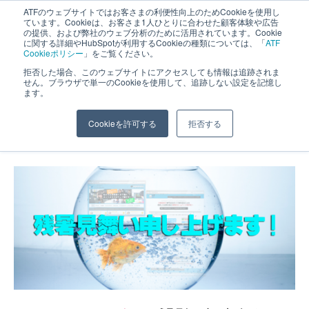
ATFのウェブサイトではお客さまの利便性向上のためCookieを使用し
長野県長野市・松本市ウェブ制作事業部 コンサルティングFIRM
ています。Cookieは、お客さま1人ひとりに合わせた顧客体験や広告
の提供、および弊社のウェブ分析のために活用されています。Cookie
に関する詳細やHubSpotが利用するCookieの種類については、「
ATF
Cookieポリシー
」をご覧ください。
拒否した場合、このウェブサイトにアクセスしても情報は追跡されま
せん。ブラウザで単一のCookieを使用して、追跡しない設定を記憶し
ます。
残暑見舞い申し上げます。
Cookieを許可する
拒否する
ホーム
»
スタッフブログ
»
残暑見舞い申し上げます。