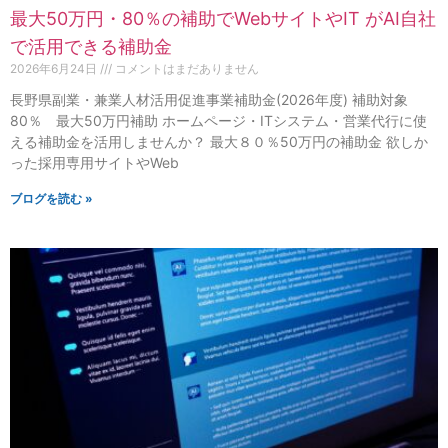
最大50万円・80％の補助でWebサイトやIT がAI自社
で活用できる補助金
2026年6月24日
コメントはまだありません
長野県副業・兼業人材活用促進事業補助金(2026年度) 補助対象
80％ 最大50万円補助 ホームページ・ITシステム・営業代行に使
える補助金を活用しませんか？ 最大８０％50万円の補助金 欲しか
った採用専用サイトやWeb
ブログを読む »