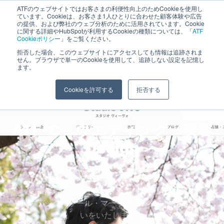
ATFのウェブサイトではお客さまの利便性向上のためCookieを使用し
長野県長野市・松本市ウェブ制作事業部 コンサルティングFIRM
ています。Cookieは、お客さま1人ひとりに合わせた顧客体験や広告
の提供、および弊社のウェブ分析のために活用されています。Cookie
に関する詳細やHubSpotが利用するCookieの種類については、「
ATF
Cookieポリシー
」をご覧ください。
拒否した場合、このウェブサイトにアクセスしても情報は追跡されま
ウエディング・美容
せん。ブラウザで単一のCookieを使用して、追跡しない設定を記憶し
ます。
ホーム
»
ホームページ制作実績
»
ウエディング・美容
Cookieを許可する
拒否する
ATF-C ウエディング・美容
SNS
Design
私たちは、あなたの課題解決・問題解決を
Web・デジタルツール・マーケティングを使ってお手伝
いをいたします。