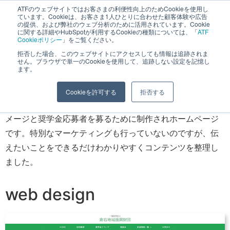
ATFのウェブサイトではお客さまの利便性向上のためCookieを使用し
長野県長野市・松本市ウェブ制作事業部 コンサルティングFIRM
ています。Cookieは、お客さま1人ひとりに合わせた顧客体験や広告
の提供、および弊社のウェブ分析のために活用されています。Cookie
に関する詳細やHubSpotが利用するCookieの種類については、「
ATF
Cookieポリシー
」をご覧ください。
拒否した場合、このウェブサイトにアクセスしても情報は追跡されま
せん。ブラウザで単一のCookieを使用して、追跡しない設定を記憶し
一般財団法人 倉石地域振興財団様ホームページ
ます。
長野市の栗田病院内に設置された長野県の医療関連の学生
Cookieを許可する
拒否する
に奨学金を提供するためのホームページです。長野県のイ
メージと奨学金応募者を募るために制作されホームページ
です。特別なマーケティングも行っていないのですが、伝
えたいことをできるだけわかりやすくコンテンツを整理し
ました。
web design