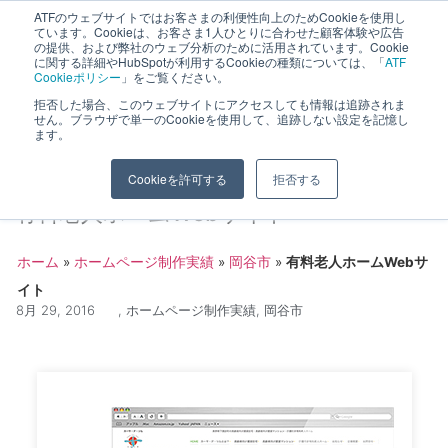
ATFのウェブサイトではお客さまの利便性向上のためCookieを使用し
長野県長野市・松本市ウェブ制作事業部 コンサルティングFIRM
ています。Cookieは、お客さま1人ひとりに合わせた顧客体験や広告
の提供、および弊社のウェブ分析のために活用されています。Cookie
に関する詳細やHubSpotが利用するCookieの種類については、「
ATF
Cookieポリシー
」をご覧ください。
拒否した場合、このウェブサイトにアクセスしても情報は追跡されま
せん。ブラウザで単一のCookieを使用して、追跡しない設定を記憶し
ます。
Cookieを許可する
拒否する
有料老人ホームWebサイト
ホーム
»
ホームページ制作実績
»
岡谷市
»
有料老人ホームWebサ
イト
8月 29, 2016
,
ホームページ制作実績
,
岡谷市