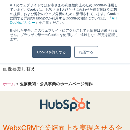
へ
ATFのウェブサイトではお客さまの利便性向上のためCookieを使用し
長野県長野市・松本市ウェブ制作事業部 コンサルティングFIRM
ています。Cookieは、お客さま1人ひとりに合わせた顧客体験や広告
ス
の提供、および弊社のウェブ分析のために活用されています。Cookie
に関する詳細やHubSpotが利用するCookieの種類については、「
ATF
キ
Cookieポリシー
」をご覧ください。
ッ
拒否した場合、このウェブサイトにアクセスしても情報は追跡されま
医療機関・公共事業の
せん。ブラウザで単一のCookieを使用して、追跡しない設定を記憶し
プ
ます。
ホームページ制作
Cookieを許可する
拒否する
画像要差し替え
ホーム
»
医療機関・公共事業のホームページ制作
WebxCRMで業績向上を実現させる企