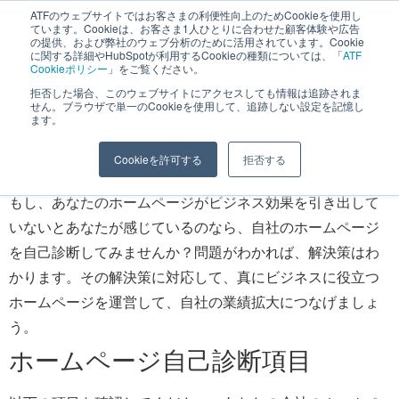
ATFのウェブサイトではお客さまの利便性向上のためCookieを使用し
長野県長野市・松本市ウェブ制作事業部 コンサルティングFIRM
ています。Cookieは、お客さま1人ひとりに合わせた顧客体験や広告
の提供、および弊社のウェブ分析のために活用されています。Cookie
に関する詳細やHubSpotが利用するCookieの種類については、「
ATF
Cookieポリシー
」をご覧ください。
拒否した場合、このウェブサイトにアクセスしても情報は追跡されま
せん。ブラウザで単一のCookieを使用して、追跡しない設定を記憶し
ホームページ自己診断をやっ
ます。
てみよう
Cookieを許可する
拒否する
もし、あなたのホームページがビジネス効果を引き出して
いないとあなたが感じているのなら、自社のホームページ
を自己診断してみませんか？問題がわかれば、解決策はわ
かります。その解決策に対応して、真にビジネスに役立つ
ホームページを運営して、自社の業績拡大につなげましょ
う。
ホームページ自己診断項目