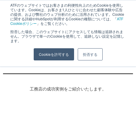
ATFのウェブサイトではお客さまの利便性向上のためCookieを使用し
長野県長野市・松本市ウェブ制作事業部 コンサルティングFIRM
ています。Cookieは、お客さま1人ひとりに合わせた顧客体験や広告
の提供、および弊社のウェブ分析のために活用されています。Cookie
に関する詳細やHubSpotが利用するCookieの種類については、「
ATF
Cookieポリシー
」をご覧ください。
拒否した場合、このウェブサイトにアクセスしても情報は追跡されま
せん。ブラウザで単一のCookieを使用して、追跡しない設定を記憶し
ます。
「年間１０棟からの拡大」工務店ホームペ
Cookieを許可する
拒否する
ージ成功実績
工務店の成功実例をご紹介いたします。