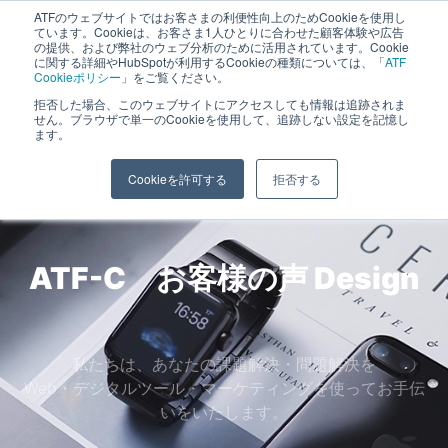
ATFのウェブサイトではお客さまの利便性向上のためCookieを使用し
長野県長野市・松本市ウェブ制作事業部 コンサルティングFIRM
ています。Cookieは、お客さま1人ひとりに合わせた顧客体験や広告
の提供、および弊社のウェブ分析のために活用されています。Cookie
に関する詳細やHubSpotが利用するCookieの種類については、「
ATF
Cookieポリシー
」をご覧ください。
拒否した場合、このウェブサイトにアクセスしても情報は追跡されま
お客様の声
せん。ブラウザで単一のCookieを使用して、追跡しない設定を記憶し
ます。
ホーム
»
お客様の声
Cookieを許可する
拒否する
ATF-C お客様の声
SNS
私たちは、あなたの課題解決・問題解決を
Web・デジタルツール・マーケティングを使ってお手伝
いをいたします。