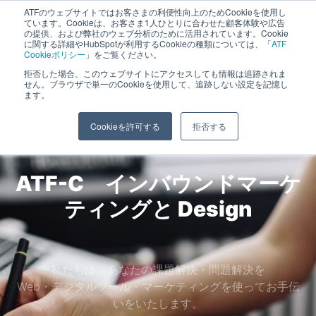
ATFのウェブサイトではお客さまの利便性向上のためCookieを使用し
長野県長野市・松本市ウェブ制作事業部 コンサルティングFIRM
ています。Cookieは、お客さま1人ひとりに合わせた顧客体験や広告
の提供、および弊社のウェブ分析のために活用されています。Cookie
に関する詳細やHubSpotが利用するCookieの種類については、「
ATF
Cookieポリシー
」をご覧ください。
拒否した場合、このウェブサイトにアクセスしても情報は追跡されま
インバウンドマーケティングと
せん。ブラウザで単一のCookieを使用して、追跡しない設定を記憶し
ます。
ホーム
»
インバウンドマーケティングと
Cookieを許可する
拒否する
ATF-C インバウンドマーケ
ティングと
SNS
Design
私たちは、あなたの課題解決・問題解決を
Web・デジタルツール・マーケティングを使ってお手伝
いをいたします。