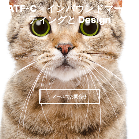
ATF-C インバウンドマーケ
ティングと
Design
私たちは、あなたの課題解決・問題解決をWEｂ・デジ
タルツール・マーケティングで行うお手伝いをいたしま
す。
メールでお問合せ