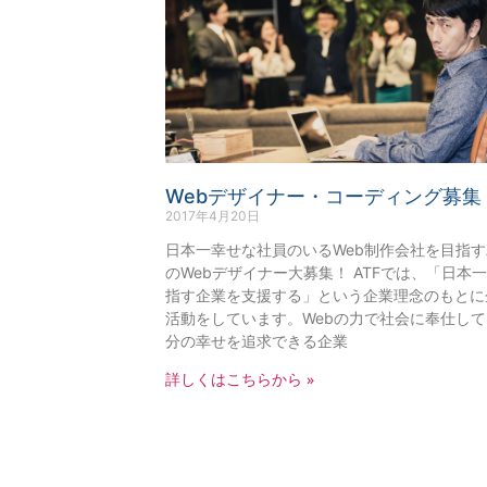
Webデザイナー・コーディング募集
2017年4月20日
日本一幸せな社員のいるWeb制作会社を目指すA
のWebデザイナー大募集！ ATFでは、「日本
指す企業を支援する」という企業理念のもとに
活動をしています。Webの力で社会に奉仕し
分の幸せを追求できる企業
詳しくはこちらから »