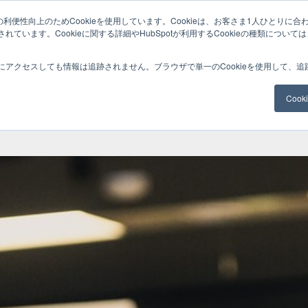
利便性向上のためCookieを使用しています。Cookieは、お客さま1人ひとりに合
ています。Cookieに関する詳細やHubSpotが利用するCookieの種類について
サービスメニュー
料金
Web制作
ナレッ
にアクセスしても情報は追跡されません。ブラウザで単一のCookieを使用して、
Coo