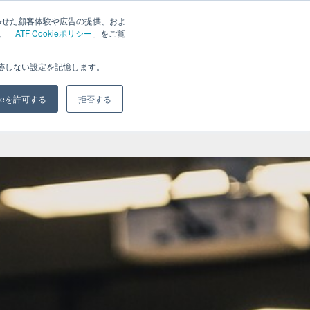
わせた顧客体験や広告の提供、およ
は、「
ATF Cookieポリシー
」をご覧
ジ
ブログ
会社概要
お問い合わせ
追跡しない設定を記憶します。
kieを許可する
拒否する