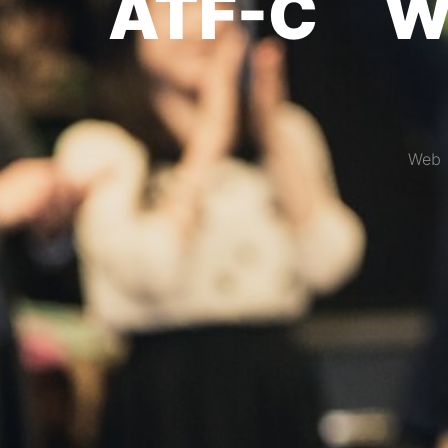
ATF-C
We