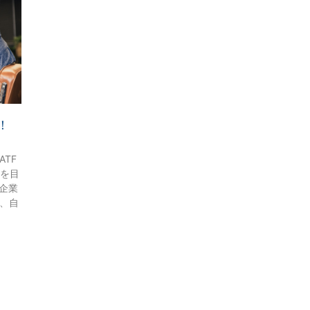
！
TF
一を目
企業
て、自