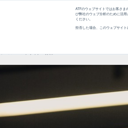
長野県長野市・松本市ウェブ制作事業部 コンサルティングFIRM
ATFのウェブサイトではお客さまの
び弊社のウェブ分析のために活用され
Web制作考え方
ください。
拒否した場合、このウェブサイト
Webデザイナー募集
ホーム
»
Webデザイナー募集