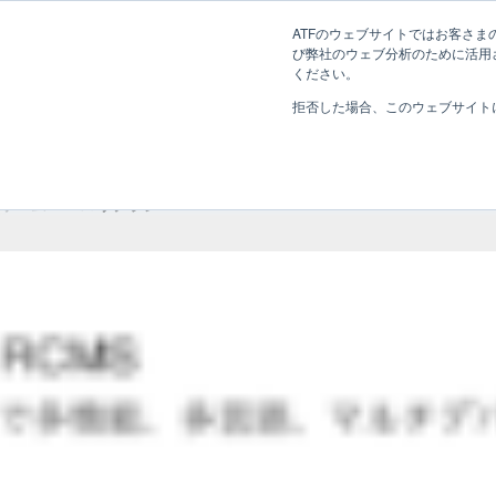
長野県長野市・松本市ウェブ制作事業部 コンサルティングFIRM
ATFのウェブサイトではお客さまの
び弊社のウェブ分析のために活用され
Web制作考え方
ください。
拒否した場合、このウェブサイト
Webリテラシー
ホーム
»
Webリテラシー