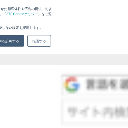
わせた顧客体験や広告の提供、およ
は、「
ATF Cookieポリシー
」をご覧
ジ
ブログ
会社概要
お問い合わせ
追跡しない設定を記憶します。
kieを許可する
拒否する