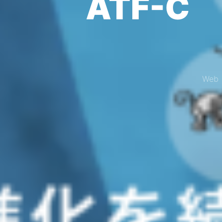
ATF-
We