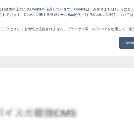
利便性向上のためCookieを使用しています。Cookieは、お客さま1人ひとりに合
ています。Cookieに関する詳細やHubSpotが利用するCookieの種類について
サービスメニュー
料金
Web制作
ナレッ
にアクセスしても情報は追跡されません。ブラウザで単一のCookieを使用して、
Coo