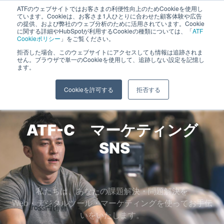
ATFのウェブサイトではお客さまの利便性向上のためCookieを使用し
長野県長野市・松本市ウェブ制作事業部 コンサルティングFIRM
ています。Cookieは、お客さま1人ひとりに合わせた顧客体験や広告
の提供、および弊社のウェブ分析のために活用されています。Cookie
に関する詳細やHubSpotが利用するCookieの種類については、「
ATF
Cookieポリシー
」をご覧ください。
拒否した場合、このウェブサイトにアクセスしても情報は追跡されま
マーケティング
せん。ブラウザで単一のCookieを使用して、追跡しない設定を記憶し
ます。
ホーム
»
マーケティング
Cookieを許可する
拒否する
ATF-C マーケティング
SEO
SNS
私たちは、あなたの課題解決・問題解決を
Web・デジタルツール・マーケティングを使ってお手伝
いをいたします。