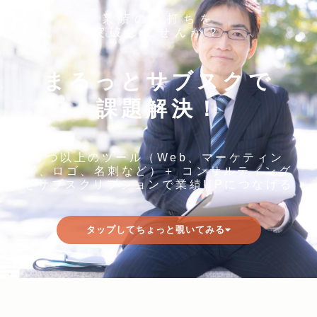
業績の頭打ちを
突破しませんか？
まるっとサブスクで
課題解決！
３つ以上のツール（Web、マーケティン
グ、ロゴ、名刺など）＋ コンサルティング
をサブスクリプションで業績UPにつなげる
タップしてちょっと覗いてみる