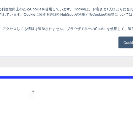
利便性向上のためCookieを使用しています。Cookieは、お客さま1人ひとりに合
ています。Cookieに関する詳細やHubSpotが利用するCookieの種類について
サービスメニュー
料金
Web制作
ナレッ
にアクセスしても情報は追跡されません。ブラウザで単一のCookieを使用して、
Coo