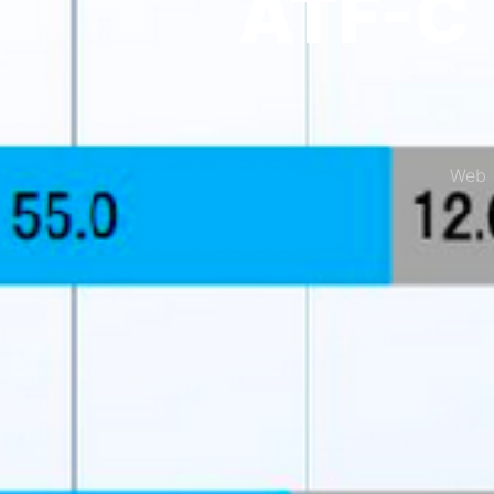
ATF
We