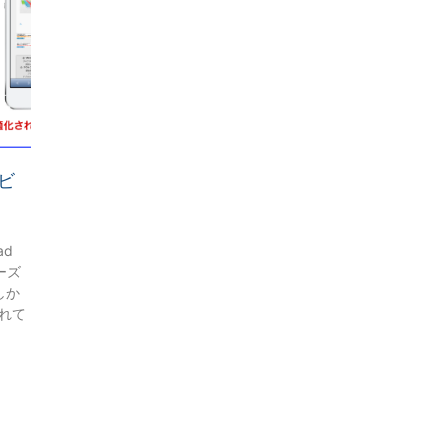
ビ
ad
リーズ
しか
れて