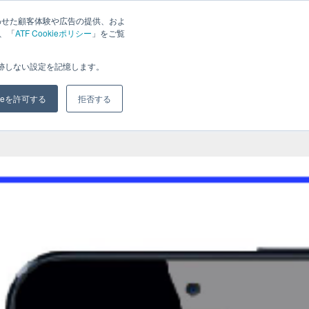
わせた顧客体験や広告の提供、およ
は、「
ATF Cookieポリシー
」をご覧
ジ
ブログ
会社概要
お問い合わせ
追跡しない設定を記憶します。
kieを許可する
拒否する