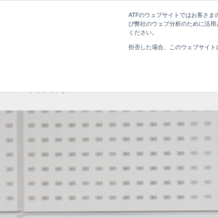
長野県長野市・松本市ウェブ制作事業部 コンサルティングFIRM
ATFのウェブサイトではお客さまの
び弊社のウェブ分析のために活用され
Web制作考え方
ください。
拒否した場合、このウェブサイト
ライティング
ホーム
»
ライティング