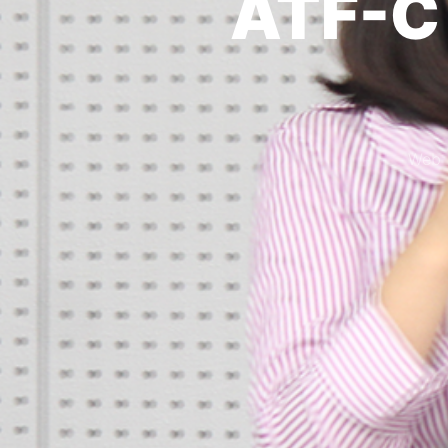
ATF
We