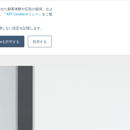
わせた顧客体験や広告の提供、およ
は、「
ATF Cookieポリシー
」をご覧
ジ
ブログ
会社概要
お問い合わせ
追跡しない設定を記憶します。
kieを許可する
拒否する