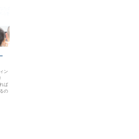
ー
ィン
時
れば
るの