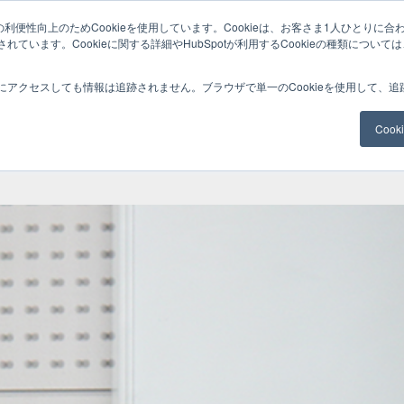
利便性向上のためCookieを使用しています。Cookieは、お客さま1人ひとりに合
ています。Cookieに関する詳細やHubSpotが利用するCookieの種類について
サービスメニュー
料金
Web制作
ナレッ
にアクセスしても情報は追跡されません。ブラウザで単一のCookieを使用して、
Coo