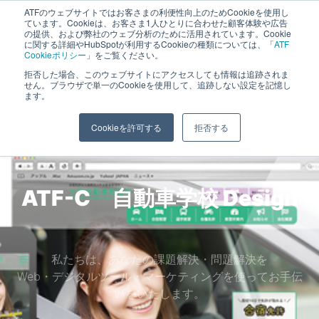
ATFのウェブサイトではお客さまの利便性向上のためCookieを使用し
長野県長野市・松本市ウェブ制作事業部 コンサルティングFIRM
ています。Cookieは、お客さま1人ひとりに合わせた顧客体験や広告
の提供、および弊社のウェブ分析のために活用されています。Cookie
に関する詳細やHubSpotが利用するCookieの種類については、「
ATF
Cookieポリシー
」をご覧ください。
拒否した場合、このウェブサイトにアクセスしても情報は追跡されま
自動車学校
せん。ブラウザで単一のCookieを使用して、追跡しない設定を記憶し
ます。
ホーム
»
自動車学校
Cookieを許可する
拒否する
ATF-C 自動車学校
SNS
私たちは、あなたの課題解決・問題解決を
Web・デジタルツール・マーケティングを使ってお手伝
いをいたします。