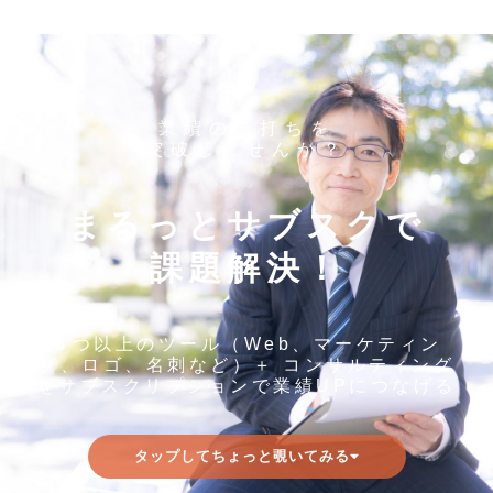
業績の頭打ちを
突破しませんか？
まるっとサブスクで
課題解決！
３つ以上のツール（Web、マーケティン
グ、ロゴ、名刺など）＋ コンサルティング
をサブスクリプションで業績UPにつなげる
タップしてちょっと覗いてみる