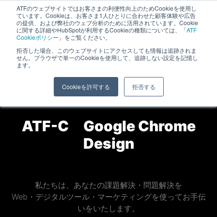
ATFのウェブサイトではお客さまの利便性向上のためCookieを使用し
長野県長野市・松本市ウェブ制作事業部 コンサルティングFIRM
ています。Cookieは、お客さま1人ひとりに合わせた顧客体験や広告
の提供、および弊社のウェブ分析のために活用されています。Cookie
に関する詳細やHubSpotが利用するCookieの種類については、「
ATF
Cookieポリシー
」をご覧ください。
拒否した場合、このウェブサイトにアクセスしても情報は追跡されま
Google Chrome
せん。ブラウザで単一のCookieを使用して、追跡しない設定を記憶し
ます。
ホーム
»
Google Chrome
Cookieを許可する
拒否する
ATF-C Google Chrome
Design
私たちは、あなたの課題解決・問題解決を
Web・デジタルツール・マーケティングを使ってお手伝
いをいたします。