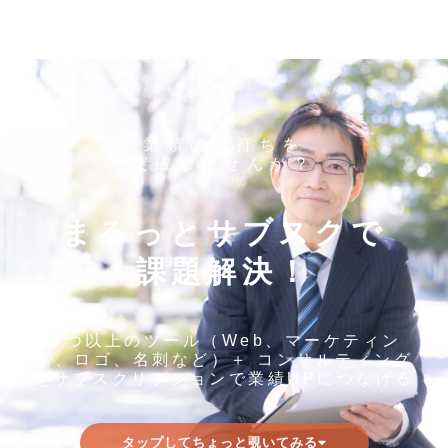
業績の頭打ちを
突破しませんか？
まるっとサブスクで
課題解決！
３つ以上のツール（Web、マーケティン
グ、ロゴ、名刺など）＋ コンサルティング
をサブスクリプションで業績UPにつなげる
タップしてちょっと覗いてみる