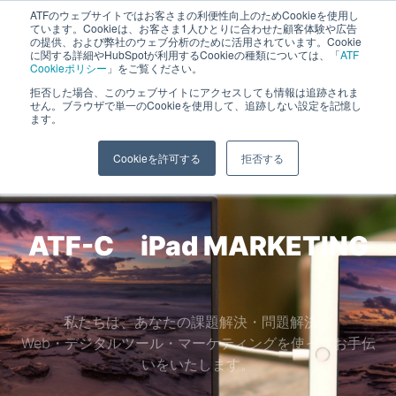
ATFのウェブサイトではお客さまの利便性向上のためCookieを使用し
長野県長野市・松本市ウェブ制作事業部 コンサルティングFIRM
ています。Cookieは、お客さま1人ひとりに合わせた顧客体験や広告
の提供、および弊社のウェブ分析のために活用されています。Cookie
に関する詳細やHubSpotが利用するCookieの種類については、「
ATF
Cookieポリシー
」をご覧ください。
拒否した場合、このウェブサイトにアクセスしても情報は追跡されま
iPad
せん。ブラウザで単一のCookieを使用して、追跡しない設定を記憶し
ます。
ホーム
»
iPad
Cookieを許可する
拒否する
ATF-C iPad
CRM
MARKETING
私たちは、あなたの課題解決・問題解決を
Web・デジタルツール・マーケティングを使ってお手伝
いをいたします。