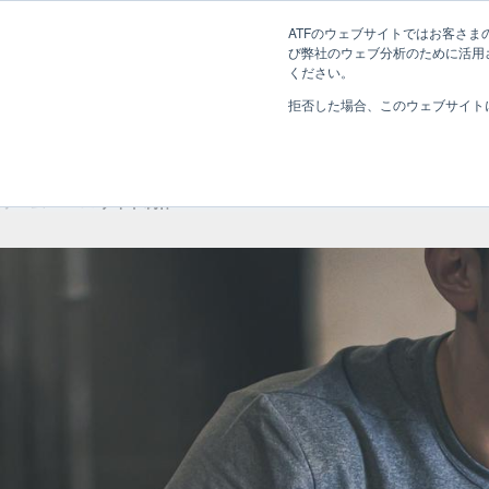
長野県長野市・松本市ウェブ制作事業部 コンサルティングFIRM
ATFのウェブサイトではお客さまの
び弊社のウェブ分析のために活用され
Web制作考え方
ください。
拒否した場合、このウェブサイト
W3bサイト制作
ホーム
»
W3bサイト制作