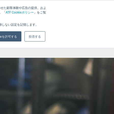
わせた顧客体験や広告の提供、およ
は、「
ATF Cookieポリシー
」をご覧
ジ
ブログ
会社概要
お問い合わせ
追跡しない設定を記憶します。
kieを許可する
拒否する