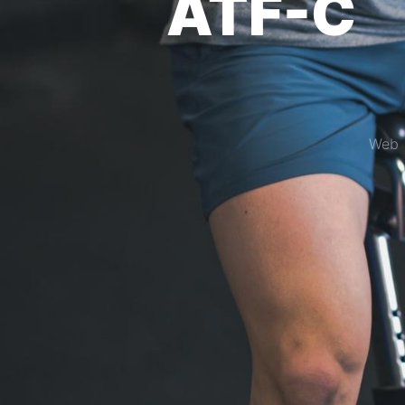
ATF-
We