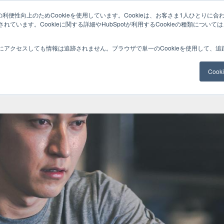
利便性向上のためCookieを使用しています。Cookieは、お客さま1人ひとりに合
ています。Cookieに関する詳細やHubSpotが利用するCookieの種類について
サービスメニュー
料金
Web制作
ナレッ
にアクセスしても情報は追跡されません。ブラウザで単一のCookieを使用して、
Coo