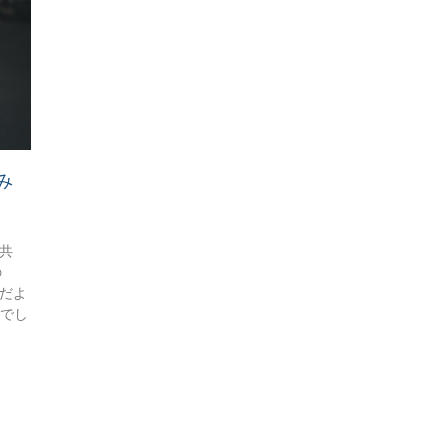
み
共
の
んだよ
いでし