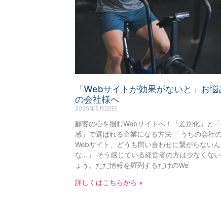
「Webサイトが効果がないと」お悩
の会社様へ
2025年5月22日
顧客の心を掴むWebサイトへ！「差別化」と「
感」で選ばれる企業になる方法 「うちの会社
Webサイト、どうも問い合わせに繋がらない
な…」 そう感じている経営者の方は少なくな
ょう。ただ情報を羅列するだけのWe
詳しくはこちらから »