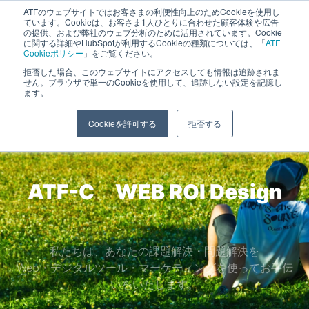
ATFのウェブサイトではお客さまの利便性向上のためCookieを使用し
長野県長野市・松本市ウェブ制作事業部 コンサルティングFIRM
ています。Cookieは、お客さま1人ひとりに合わせた顧客体験や広告
の提供、および弊社のウェブ分析のために活用されています。Cookie
に関する詳細やHubSpotが利用するCookieの種類については、「
ATF
Cookieポリシー
」をご覧ください。
拒否した場合、このウェブサイトにアクセスしても情報は追跡されま
WEB ROI
せん。ブラウザで単一のCookieを使用して、追跡しない設定を記憶し
ます。
ホーム
»
WEB ROI
Cookieを許可する
拒否する
ATF-C WEB ROI
SNS
私たちは、あなたの課題解決・問題解決を
Web・デジタルツール・マーケティングを使ってお手伝
いをいたします。