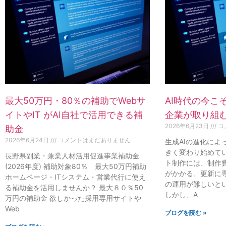
最大50万円・80％の補助でWebサ
AI時代の今こ
イトやIT がAI自社で活用できる補
企業が取り組む
2026年6月23日
コ
助金
2026年6月24日
コメントはまだありません
生成AIの進化によ
きく変わり始めてい
長野県副業・兼業人材活用促進事業補助金
ト制作には、制作
(2026年度) 補助対象80％ 最大50万円補助
がかかる、更新に
ホームページ・ITシステム・営業代行に使え
の運用が難しいと
る補助金を活用しませんか？ 最大８０％50
しかし、A
万円の補助金 欲しかった採用専用サイトや
Web
ブログを読む »