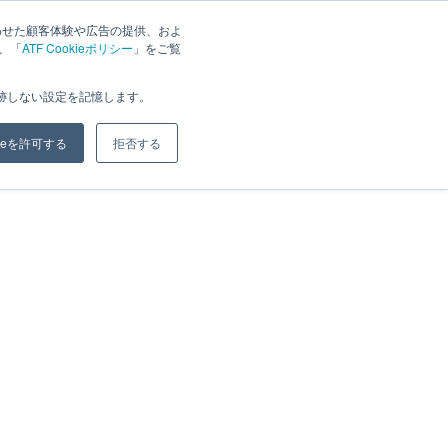
わせた顧客体験や広告の提供、およ
は、「
ATF Cookieポリシー
」をご覧
ジ
ブログ
会社概要
お問い合わせ
追跡しない設定を記憶します。
kieを許可する
拒否する