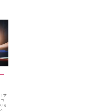
ー
トサ
、コー
りま
う、