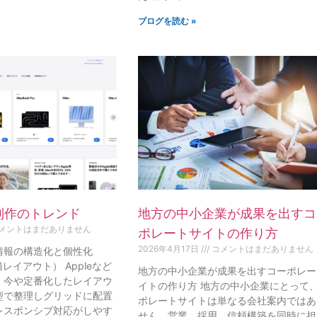
ブログを読む »
制作のトレンド
地方の中小企業が成果を出すコ
メントはまだありません
ポレートサイトの作り方
2026年4月17日
コメントはまだありません
：情報の構造化と個性化
当箱レイアウト） Appleなど
地方の中小企業が成果を出すコーポレー
、今や定番化したレイアウ
イトの作り方 地方の中小企業にとって
型で整理しグリッドに配置
ポレートサイトは単なる会社案内ではあ
レスポンシブ対応がしやす
せん。営業、採用、信頼構築を同時に担