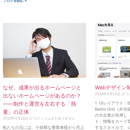
ブログを読む »
なぜ、成果が出るホームページと
Webデザイン
2026年4月24日
コ
出ないホームページがあるのか？
1. UIレイアウト
——制作と運営を左右する「熱
Bento Grid（弁
量」の正体
の大企業が先導し
2026年4月28日
コメントはまだありません
ト。情報をカード
私たちの元には、小規模な事業者様から売上
するスタイルで、