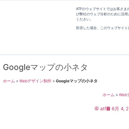
長野県長野市・松本市ウェブ制作事業部 コンサルティングFIRM
ATFのウェブサイトではお客さまの
び弊社のウェブ分析のために活用され
Web制作考え方
ください。
拒否した場合、このウェブサイト
Googleマップの小ネタ
ホーム
»
Webデザイン制作
»
Googleマップの小ネタ
ホーム
»
We
atf
6月 4, 2