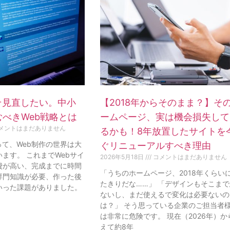
そ見直したい。中小
【2018年からそのまま？】そ
べきWeb戦略とは
ームページ、実は機会損失して
メントはまだありません
るかも！8年放置したサイトを
って、Web制作の世界は大
ぐリニューアルすべき理由
ます。 これまでWebサイ
2026年5月18日
コメントはまだありません
費が高い、完成までに時間
「うちのホームページ、2018年くらい
専門知識が必要、作った後
たきりだな……」 「デザインもそこま
いった課題がありました。
ないし、まだ使えるで変化は必要ないの
は？」 そう思っている企業のご担当者
は非常に危険です。 現在（2026年）か
えて約8年