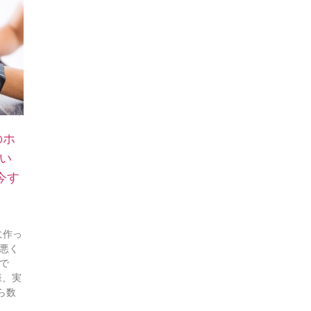
のホ
い
今す
に作っ
で悪く
で
様、実
ら数