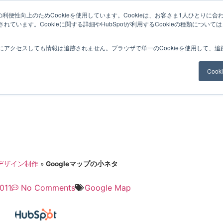
利便性向上のためCookieを使用しています。Cookieは、お客さま1人ひとりに合
ています。Cookieに関する詳細やHubSpotが利用するCookieの種類について
サービスメニュー
料金
Web制作
ナレッ
にアクセスしても情報は追跡されません。ブラウザで単一のCookieを使用して、
Coo
bデザイン制作
»
Googleマップの小ネタ
011
No Comments
Google Map