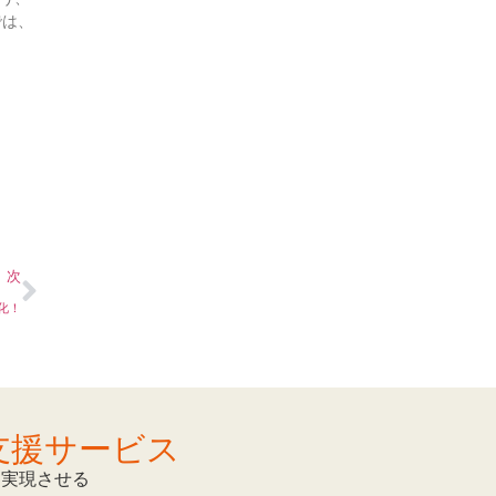
では、
次
化！
支援サービス
を実現させる