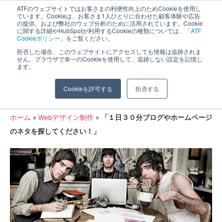
ATFのウェブサイトではお客さまの利便性向上のためCookieを使用し
長野県長野市・松本市ウェブ制作事業部 コンサルティングFIRM
ています。Cookieは、お客さま1人ひとりに合わせた顧客体験や広告
の提供、および弊社のウェブ分析のために活用されています。Cookie
に関する詳細やHubSpotが利用するCookieの種類については、「
ATF
Cookieポリシー
」をご覧ください。
拒否した場合、このウェブサイトにアクセスしても情報は追跡されま
せん。ブラウザで単一のCookieを使用して、追跡しない設定を記憶し
ます。
「１日３０分ブログやホームページのネ
Cookieを許可する
拒否する
タを探してください！」
ホーム
»
Webデザイン制作
»
「１日３０分ブログやホームページ
のネタを探してください！」