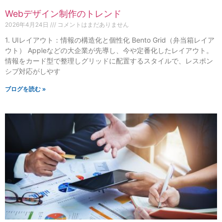
Webデザイン制作のトレンド
2026年4月24日
コメントはまだありません
1. UIレイアウト：情報の構造化と個性化 Bento Grid（弁当箱レイア
ウト） Appleなどの大企業が先導し、今や定番化したレイアウト。
情報をカード型で整理しグリッドに配置するスタイルで、レスポン
シブ対応がしやす
ブログを読む »