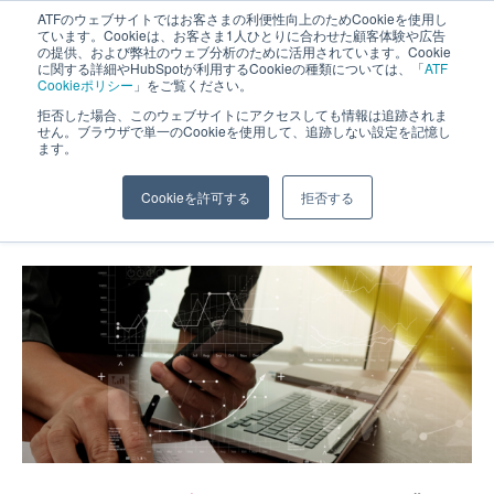
ATFのウェブサイトではお客さまの利便性向上のためCookieを使用し
長野県長野市・松本市ウェブ制作事業部 コンサルティングFIRM
ています。Cookieは、お客さま1人ひとりに合わせた顧客体験や広告
の提供、および弊社のウェブ分析のために活用されています。Cookie
に関する詳細やHubSpotが利用するCookieの種類については、「
ATF
Cookieポリシー
」をご覧ください。
拒否した場合、このウェブサイトにアクセスしても情報は追跡されま
せん。ブラウザで単一のCookieを使用して、追跡しない設定を記憶し
ます。
はじめてホームページを作る
Cookieを許可する
拒否する
ホーム
»
スタッフブログ
»
はじめてホームページを作る