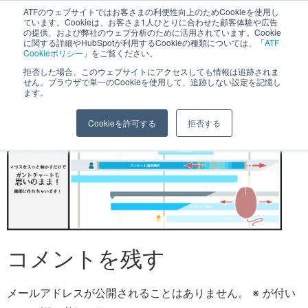
へ
ATFのウェブサイトではお客さまの利便性向上のためCookieを使用し
長野県長野市・松本市ウェブ制作事業部 コンサルティングFIRM
ています。Cookieは、お客さま1人ひとりに合わせた顧客体験や広告
ス
の提供、および弊社のウェブ分析のために活用されています。Cookie
に関する詳細やHubSpotが利用するCookieの種類については、「
ATF
キ
Cookieポリシー
」をご覧ください。
ッ
拒否した場合、このウェブサイトにアクセスしても情報は追跡されま
ブラビオ
せん。ブラウザで単一のCookieを使用して、追跡しない設定を記憶し
プ
ます。
Cookieを許可する
拒否する
コメントを残す
メールアドレスが公開されることはありません。
※
が付い