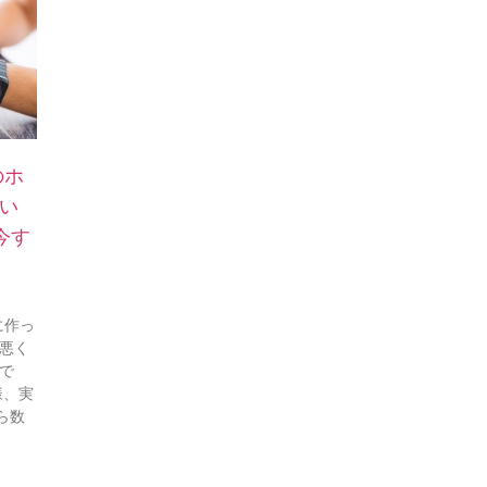
のホ
い
今す
に作っ
で悪く
で
様、実
ら数