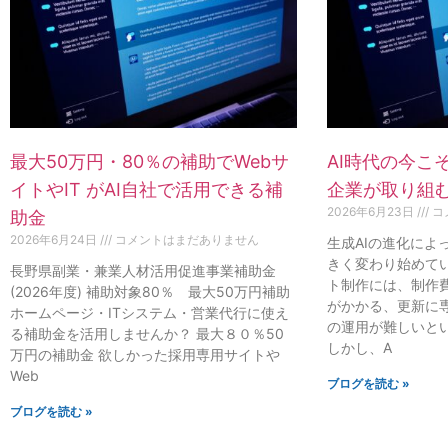
最大50万円・80％の補助でWebサ
AI時代の今こ
イトやIT がAI自社で活用できる補
企業が取り組む
2026年6月23日
コ
助金
2026年6月24日
コメントはまだありません
生成AIの進化によ
きく変わり始めてい
長野県副業・兼業人材活用促進事業補助金
ト制作には、制作
(2026年度) 補助対象80％ 最大50万円補助
がかかる、更新に
ホームページ・ITシステム・営業代行に使え
の運用が難しいと
る補助金を活用しませんか？ 最大８０％50
しかし、A
万円の補助金 欲しかった採用専用サイトや
Web
ブログを読む »
ブログを読む »