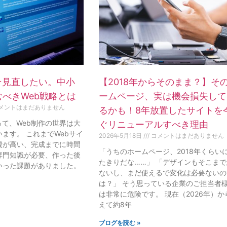
そ見直したい。中小
【2018年からそのまま？】そ
べきWeb戦略とは
ームページ、実は機会損失して
メントはまだありません
るかも！8年放置したサイトを
って、Web制作の世界は大
ぐリニューアルすべき理由
ます。 これまでWebサイ
2026年5月18日
コメントはまだありません
費が高い、完成までに時間
「うちのホームページ、2018年くらい
専門知識が必要、作った後
たきりだな……」 「デザインもそこま
いった課題がありました。
ないし、まだ使えるで変化は必要ないの
は？」 そう思っている企業のご担当者
は非常に危険です。 現在（2026年）か
えて約8年
ブログを読む »