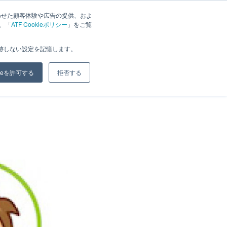
わせた顧客体験や広告の提供、およ
は、「
ATF Cookieポリシー
」をご覧
ジ
ブログ
会社概要
お問い合わせ
追跡しない設定を記憶します。
kieを許可する
拒否する