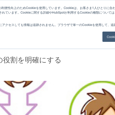
利便性向上のためCookieを使用しています。Cookieは、お客さま1人ひとりに合
ています。Cookieに関する詳細やHubSpotが利用するCookieの種類について
サービスメニュー
料金
Web制作
ナレッ
にアクセスしても情報は追跡されません。ブラウザで単一のCookieを使用して、
Coo
トの役割を明確にする