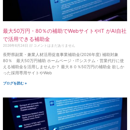
最大50万円・80％の補助でWebサイトやIT がAI自社
で活用できる補助金
2026年6月24日
コメントはまだありません
長野県副業・兼業人材活用促進事業補助金(2026年度) 補助対象
80％ 最大50万円補助 ホームページ・ITシステム・営業代行に使
える補助金を活用しませんか？ 最大８０％50万円の補助金 欲しか
った採用専用サイトやWeb
ブログを読む »