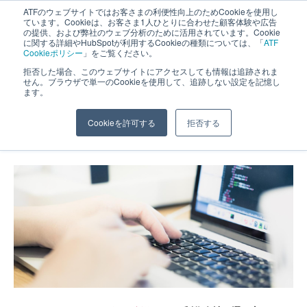
ATFのウェブサイトではお客さまの利便性向上のためCookieを使用し
長野県長野市・松本市ウェブ制作事業部 コンサルティングFIRM
ています。Cookieは、お客さま1人ひとりに合わせた顧客体験や広告
の提供、および弊社のウェブ分析のために活用されています。Cookie
に関する詳細やHubSpotが利用するCookieの種類については、「
ATF
Cookieポリシー
」をご覧ください。
拒否した場合、このウェブサイトにアクセスしても情報は追跡されま
せん。ブラウザで単一のCookieを使用して、追跡しない設定を記憶し
ます。
Web制作会社の選び方！
Cookieを許可する
拒否する
ホーム
»
Webデザイン制作
»
Web制作会社の選び方！