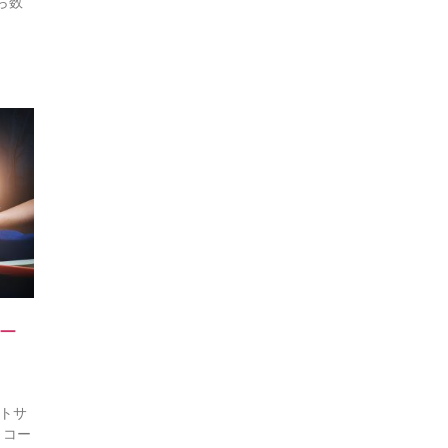
ら数
ー
トサ
、コー