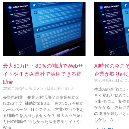
最大50万円・80％の補助でWebサ
AI時代の今こ
イトやIT がAI自社で活用できる補
企業が取り組む
2026年6月23日
コ
助金
2026年6月24日
コメントはまだありません
生成AIの進化によ
きく変わり始めてい
長野県副業・兼業人材活用促進事業補助金
ト制作には、制作
(2026年度) 補助対象80％ 最大50万円補助
がかかる、更新に
ホームページ・ITシステム・営業代行に使え
の運用が難しいと
る補助金を活用しませんか？ 最大８０％50
しかし、A
万円の補助金 欲しかった採用専用サイトや
Web