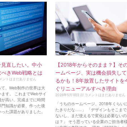
そ見直したい。中小
【2018年からそのまま？】そ
べきWeb戦略とは
ームページ、実は機会損失して
メントはまだありません
るかも！8年放置したサイトを
って、Web制作の世界は大
ぐリニューアルすべき理由
ます。 これまでWebサイ
2026年5月18日
コメントはまだありません
費が高い、完成までに時間
「うちのホームページ、2018年くらい
専門知識が必要、作った後
たきりだな……」 「デザインもそこま
いった課題がありました。
ないし、まだ使えるで変化は必要ないの
は？」 そう思っている企業のご担当者