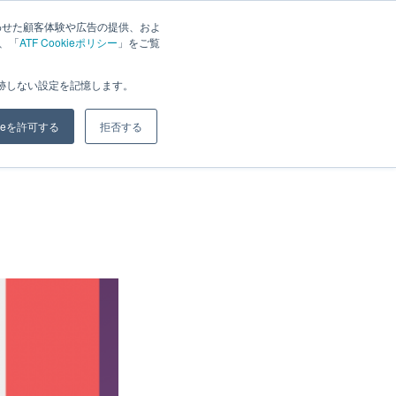
わせた顧客体験や広告の提供、およ
は、「
ATF Cookieポリシー
」をご覧
ジ
ブログ
会社概要
お問い合わせ
追跡しない設定を記憶します。
kieを許可する
拒否する