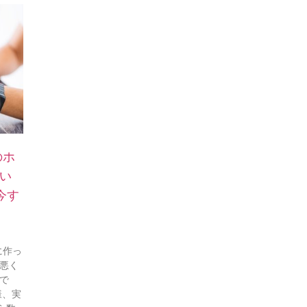
のホ
い
今す
に作っ
で悪く
で
様、実