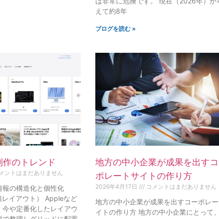
は非常に危険です。 現在（2026年）か
えて約8年
ブログを読む »
制作のトレンド
地方の中小企業が成果を出すコ
メントはまだありません
ポレートサイトの作り方
2026年4月17日
コメントはまだありません
：情報の構造化と個性化
当箱レイアウト） Appleなど
地方の中小企業が成果を出すコーポレー
、今や定番化したレイアウ
イトの作り方 地方の中小企業にとって
型で整理しグリッドに配置