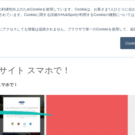
利便性向上のためCookieを使用しています。Cookieは、お客さま1人ひとりに合
ています。Cookieに関する詳細やHubSpotが利用するCookieの種類について
サービスメニュー
料金
Web制作
ナレッ
にアクセスしても情報は追跡されません。ブラウザで単一のCookieを使用して、
Coo
サイト スマホで！
スマホで！