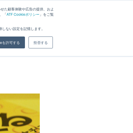
わせた顧客体験や広告の提供、およ
は、「
ATF Cookieポリシー
」をご覧
ジ
ブログ
会社概要
お問い合わせ
追跡しない設定を記憶します。
kieを許可する
拒否する