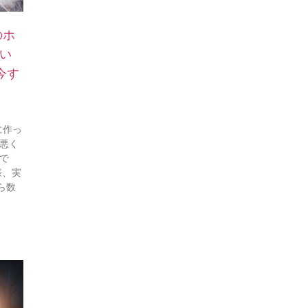
のホ
い
今す
に作っ
で悪く
で
様、実
ら数