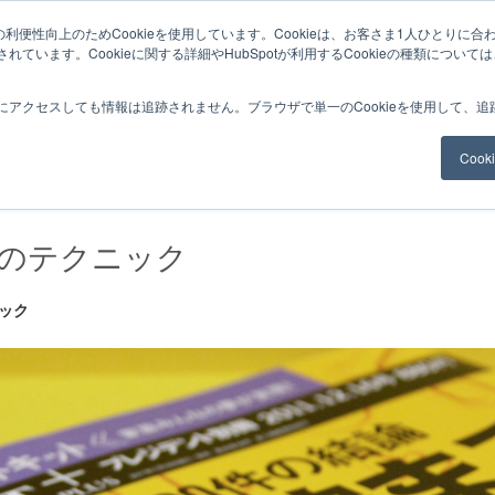
利便性向上のためCookieを使用しています。Cookieは、お客さま1人ひとりに合
ています。Cookieに関する詳細やHubSpotが利用するCookieの種類について
サービスメニュー
料金
Web制作
ナレッ
にアクセスしても情報は追跡されません。ブラウザで単一のCookieを使用して、
Coo
のテクニック
ック