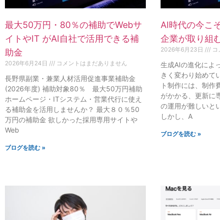
最大50万円・80％の補助でWebサ
AI時代の今こ
イトやIT がAI自社で活用できる補
企業が取り組む
2026年6月23日
コ
助金
2026年6月24日
コメントはまだありません
生成AIの進化によ
きく変わり始めてい
長野県副業・兼業人材活用促進事業補助金
ト制作には、制作
(2026年度) 補助対象80％ 最大50万円補助
がかかる、更新に
ホームページ・ITシステム・営業代行に使え
の運用が難しいと
る補助金を活用しませんか？ 最大８０％50
しかし、A
万円の補助金 欲しかった採用専用サイトや
Web
ブログを読む »
ブログを読む »