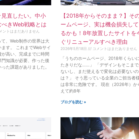
そ見直したい。中小
【2018年からそのまま？】そ
べきWeb戦略とは
ームページ、実は機会損失して
メントはまだありません
るかも！8年放置したサイトを
って、Web制作の世界は大
ぐリニューアルすべき理由
ます。 これまでWebサイ
2026年5月18日
コメントはまだありません
費が高い、完成までに時間
「うちのホームページ、2018年くらい
専門知識が必要、作った後
たきりだな……」 「デザインもそこま
いった課題がありました。
ないし、まだ使えるで変化は必要ないの
は？」 そう思っている企業のご担当者
は非常に危険です。 現在（2026年）か
えて約8年
ブログを読む »