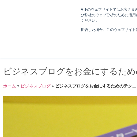
長野県長野市・松本市ウェブ制作事業部 コンサルティングFIRM
ATFのウェブサイトではお客さまの
び弊社のウェブ分析のために活用され
Web制作考え方
ください。
拒否した場合、このウェブサイト
ビジネスブログをお金にするため
ホーム
»
ビジネスブログ
»
ビジネスブログをお金にするためのテクニ