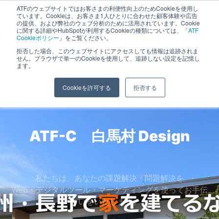
ATFのウェブサイトではお客さまの利便性向上のためCookieを使用し
長野県長野市・松本市ウェブ制作事業部 コンサルティングFIRM
ています。Cookieは、お客さま1人ひとりに合わせた顧客体験や広告
の提供、および弊社のウェブ分析のために活用されています。Cookie
に関する詳細やHubSpotが利用するCookieの種類については、「
ATF
Cookieポリシー
」をご覧ください。
拒否した場合、このウェブサイトにアクセスしても情報は追跡されま
白馬村
せん。ブラウザで単一のCookieを使用して、追跡しない設定を記憶し
ます。
ホーム
»
ホームページ制作実績
»
白馬村
Cookieを許可する
拒否する
ATF-C 白馬村
SNS
私たちは、あなたの課題解決・問題解決を
Web・デジタルツール・マーケティングを使ってお手伝
いをいたします。