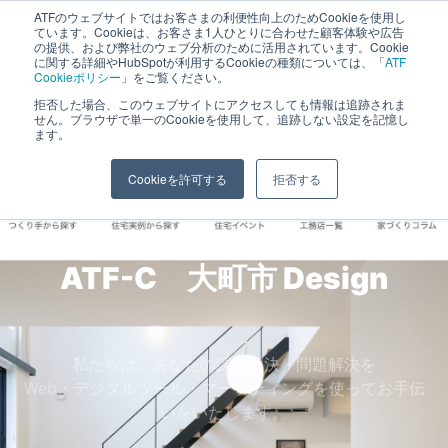
ATFのウェブサイトではお客さまの利便性向上のためCookieを使用し
長野県長野市・松本市ウェブ制作事業部 コンサルティングFIRM
ています。Cookieは、お客さま1人ひとりに合わせた顧客体験や広告
の提供、および弊社のウェブ分析のために活用されています。Cookie
に関する詳細やHubSpotが利用するCookieの種類については、「
ATF
Cookieポリシー
」をご覧ください。
拒否した場合、このウェブサイトにアクセスしても情報は追跡されま
大町市
せん。ブラウザで単一のCookieを使用して、追跡しない設定を記憶し
ます。
ホーム
»
ホームページ制作実績
»
大町市
Cookieを許可する
拒否する
ATF-C 大町市
SNS
私たちは、あなたの課題解決・問題解決を
Web・デジタルツール・マーケティングを使ってお手伝
いをいたします。