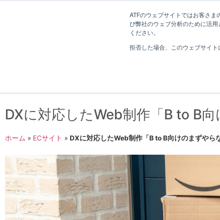
長野県長野市・松本市ウェブ制作事業部 コンサルティングFIRM
ATFのウェブサイトではお客さまの
び弊社のウェブ分析のために活用され
Web制作考え方
ください。
拒否した場合、このウェブサイト
DXに対応したWeb制作「B to
ホーム
»
ECサイト
»
DXに対応したWeb制作「B to B向けのまずや