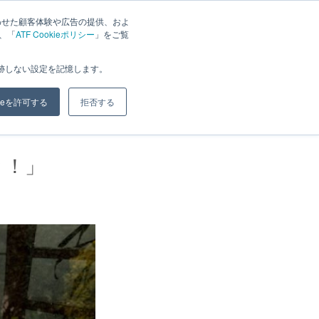
わせた顧客体験や広告の提供、およ
は、「
ATF Cookieポリシー
」をご覧
ジ
ブログ
会社概要
お問い合わせ
追跡しない設定を記憶します。
kieを許可する
拒否する
と！」