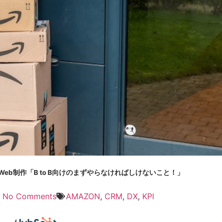
Web制作「B to B向けのまずやらなければしけないこと！」
No Comments
AMAZON
,
CRM
,
DX
,
KPI