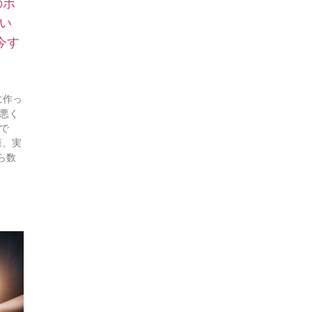
のホ
い
今す
に作っ
で悪く
で
様、実
ら数