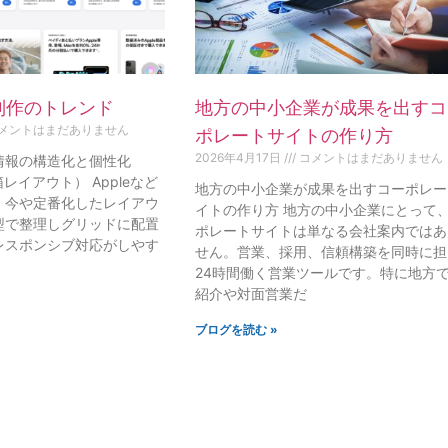
制作のトレンド
地方の中小企業が成果を出すコ
メントはまだありません
ポレートサイトの作り方
2026年4月17日
コメントはまだありません
：情報の構造化と個性化
当箱レイアウト） Appleなど
地方の中小企業が成果を出すコーポレー
、今や定番化したレイアウ
イトの作り方 地方の中小企業にとって
型で整理しグリッドに配置
ポレートサイトは単なる会社案内ではあ
レスポンシブ対応がしやす
せん。営業、採用、信頼構築を同時に担
24時間働く営業ツールです。特に地方
紹介や対面営業だ
ブログを読む »