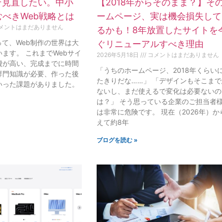
そ見直したい。中小
【2018年からそのまま？】そ
べきWeb戦略とは
ームページ、実は機会損失して
メントはまだありません
るかも！8年放置したサイトを
って、Web制作の世界は大
ぐリニューアルすべき理由
ます。 これまでWebサイ
2026年5月18日
コメントはまだありません
費が高い、完成までに時間
「うちのホームページ、2018年くらい
専門知識が必要、作った後
たきりだな……」 「デザインもそこま
いった課題がありました。
ないし、まだ使えるで変化は必要ないの
は？」 そう思っている企業のご担当者
は非常に危険です。 現在（2026年）か
えて約8年
ブログを読む »