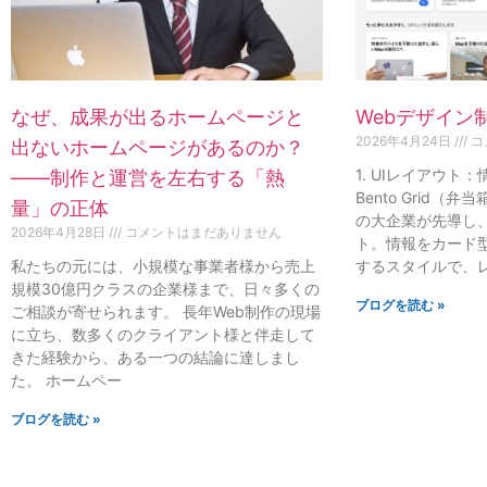
なぜ、成果が出るホームページと
Webデザイン
2026年4月24日
コ
出ないホームページがあるのか？
1. UIレイアウト
——制作と運営を左右する「熱
Bento Grid（弁
量」の正体
の大企業が先導し
2026年4月28日
コメントはまだありません
ト。情報をカード
私たちの元には、小規模な事業者様から売上
するスタイルで、
規模30億円クラスの企業様まで、日々多くの
ブログを読む »
ご相談が寄せられます。 長年Web制作の現場
に立ち、数多くのクライアント様と伴走して
きた経験から、ある一つの結論に達しまし
た。 ホームペー
ブログを読む »