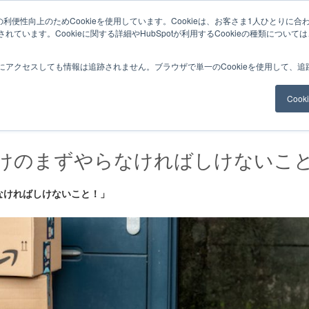
利便性向上のためCookieを使用しています。Cookieは、お客さま1人ひとりに合
ています。Cookieに関する詳細やHubSpotが利用するCookieの種類について
サービスメニュー
料金
Web制作
ナレッ
にアクセスしても情報は追跡されません。ブラウザで単一のCookieを使用して、
Coo
 B向けのまずやらなければしけないこ
らなければしけないこと！」