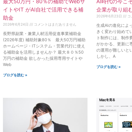
最大50万円・80％の補助でWebサ
AI時代の今こ
イトやIT がAI自社で活用できる補
企業が取り組む
2026年6月23日
コ
助金
2026年6月24日
コメントはまだありません
生成AIの進化によ
きく変わり始めてい
長野県副業・兼業人材活用促進事業補助金
ト制作には、制作
(2026年度) 補助対象80％ 最大50万円補助
がかかる、更新に
ホームページ・ITシステム・営業代行に使え
の運用が難しいと
る補助金を活用しませんか？ 最大８０％50
しかし、A
万円の補助金 欲しかった採用専用サイトや
Web
ブログを読む »
ブログを読む »