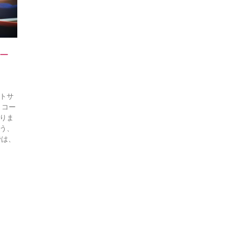
ー
トサ
、コー
りま
う、
では、