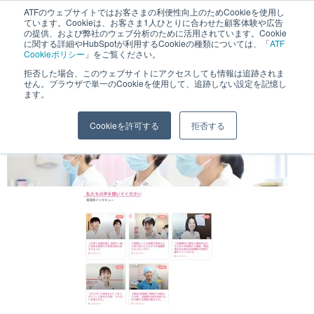
へ
ATFのウェブサイトではお客さまの利便性向上のためCookieを使用し
長野県長野市・松本市ウェブ制作事業部 コンサルティングFIRM
ています。Cookieは、お客さま1人ひとりに合わせた顧客体験や広告
ス
の提供、および弊社のウェブ分析のために活用されています。Cookie
に関する詳細やHubSpotが利用するCookieの種類については、「
ATF
キ
Cookieポリシー
」をご覧ください。
ッ
拒否した場合、このウェブサイトにアクセスしても情報は追跡されま
pc-2
せん。ブラウザで単一のCookieを使用して、追跡しない設定を記憶し
プ
ます。
Cookieを許可する
拒否する