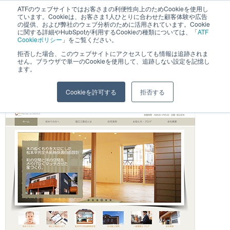
へ
ATFのウェブサイトではお客さまの利便性向上のためCookieを使用し
長野県長野市・松本市ウェブ制作事業部 コンサルティングFIRM
ています。Cookieは、お客さま1人ひとりに合わせた顧客体験や広告
ス
の提供、および弊社のウェブ分析のために活用されています。Cookie
に関する詳細やHubSpotが利用するCookieの種類については、「
ATF
キ
Cookieポリシー
」をご覧ください。
ッ
拒否した場合、このウェブサイトにアクセスしても情報は追跡されま
堀江工務店様
せん。ブラウザで単一のCookieを使用して、追跡しない設定を記憶し
プ
ます。
Cookieを許可する
拒否する