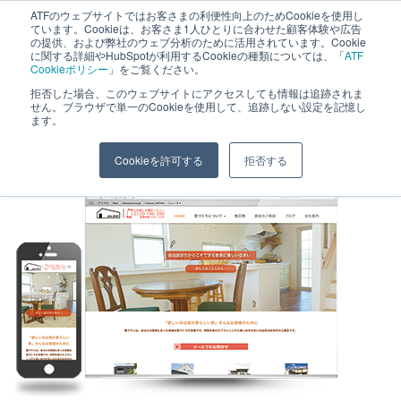
へ
ATFのウェブサイトではお客さまの利便性向上のためCookieを使用し
長野県長野市・松本市ウェブ制作事業部 コンサルティングFIRM
ています。Cookieは、お客さま1人ひとりに合わせた顧客体験や広告
ス
の提供、および弊社のウェブ分析のために活用されています。Cookie
に関する詳細やHubSpotが利用するCookieの種類については、「
ATF
キ
Cookieポリシー
」をご覧ください。
ッ
拒否した場合、このウェブサイトにアクセスしても情報は追跡されま
youplan2
せん。ブラウザで単一のCookieを使用して、追跡しない設定を記憶し
プ
ます。
Cookieを許可する
拒否する