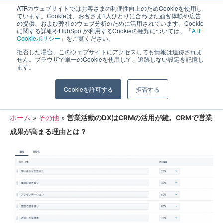
ATFのウェブサイトではお客さまの利便性向上のためCookieを使用し
長野県長野市・松本市ウェブ制作事業部 コンサルティングFIRM
ています。Cookieは、お客さま1人ひとりに合わせた顧客体験や広告
の提供、および弊社のウェブ分析のために活用されています。Cookie
に関する詳細やHubSpotが利用するCookieの種類については、「
ATF
Cookieポリシー
」をご覧ください。
拒否した場合、このウェブサイトにアクセスしても情報は追跡されま
せん。ブラウザで単一のCookieを使用して、追跡しない設定を記憶し
ます。
営業活動のDXはCRMの活用が鍵。CRM
Cookieを許可する
拒否する
で営業成果が高まる理由とは？
ホーム
»
その他
»
営業活動のDXはCRMの活用が鍵。CRMで営業
成果が高まる理由とは？