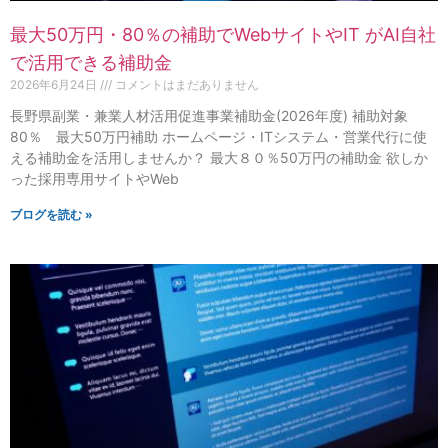
最大50万円・80％の補助でWebサイトやIT がAI自社
で活用できる補助金
2026年6月24日
コメントはまだありません
長野県副業・兼業人材活用促進事業補助金(2026年度) 補助対象
80％ 最大50万円補助 ホームページ・ITシステム・営業代行に使
える補助金を活用しませんか？ 最大８０％50万円の補助金 欲しか
った採用専用サイトやWeb
ブログを読む »