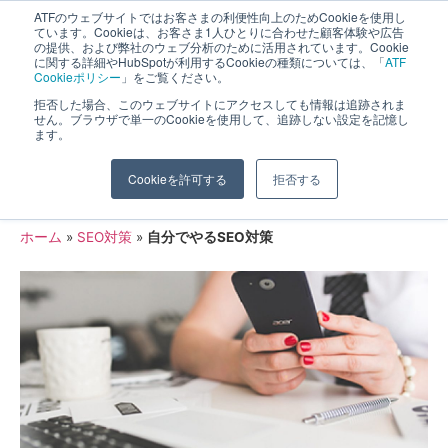
ATFのウェブサイトではお客さまの利便性向上のためCookieを使用し
長野県長野市・松本市ウェブ制作事業部 コンサルティングFIRM
ています。Cookieは、お客さま1人ひとりに合わせた顧客体験や広告
の提供、および弊社のウェブ分析のために活用されています。Cookie
に関する詳細やHubSpotが利用するCookieの種類については、「
ATF
Cookieポリシー
」をご覧ください。
拒否した場合、このウェブサイトにアクセスしても情報は追跡されま
せん。ブラウザで単一のCookieを使用して、追跡しない設定を記憶し
ます。
自分で出来るホームページのアクセス
Cookieを許可する
拒否する
UP！
ホーム
»
SEO対策
»
自分でやるSEO対策