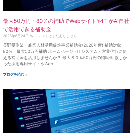
最大50万円・80％の補助でWebサイトやIT がAI自社
で活用できる補助金
2026年6月24日
コメントはまだありません
長野県副業・兼業人材活用促進事業補助金(2026年度) 補助対象
80％ 最大50万円補助 ホームページ・ITシステム・営業代行に使
える補助金を活用しませんか？ 最大８０％50万円の補助金 欲しか
った採用専用サイトやWeb
ブログを読む »