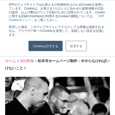
ATFのウェブサイトではお客さまの利便性向上のためCookieを使用し
長野県長野市・松本市ウェブ制作事業部 コンサルティングFIRM
ています。Cookieは、お客さま1人ひとりに合わせた顧客体験や広告
の提供、および弊社のウェブ分析のために活用されています。Cookie
に関する詳細やHubSpotが利用するCookieの種類については、「
ATF
Cookieポリシー
」をご覧ください。
拒否した場合、このウェブサイトにアクセスしても情報は追跡されま
せん。ブラウザで単一のCookieを使用して、追跡しない設定を記憶し
ます。
松本市ホームページ制作：今やらなけれ
Cookieを許可する
拒否する
ばいけないこと！
ホーム
»
SEO対策
»
松本市ホームページ制作：今やらなければい
けないこと！