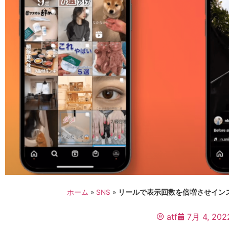
ホーム
»
SNS
»
リールで表示回数を倍増させインス
atf
7月 4, 202