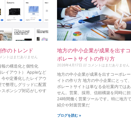
制作のトレンド
地方の中小企業が成果を出すコ
メントはまだありません
ポレートサイトの作り方
2026年4月17日
コメントはまだありません
：情報の構造化と個性化
当箱レイアウト） Appleなど
地方の中小企業が成果を出すコーポレー
、今や定番化したレイアウ
イトの作り方 地方の中小企業にとって
型で整理しグリッドに配置
ポレートサイトは単なる会社案内ではあ
レスポンシブ対応がしやす
せん。営業、採用、信頼構築を同時に担
24時間働く営業ツールです。特に地方
紹介や対面営業だ
ブログを読む »