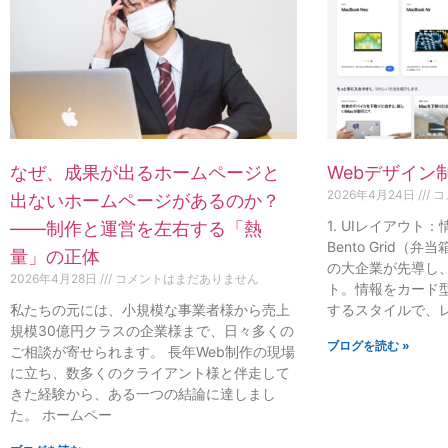
なぜ、成果が出るホームページと
Webデザイン
2026年4月24日
コ
出ないホームページがあるのか？
1. UIレイアウト
——制作と運営を左右する「熱
Bento Grid（弁
量」の正体
の大企業が先導し
2026年4月28日
コメントはまだありません
ト。情報をカード
私たちの元には、小規模な事業者様から売上
するスタイルで、
規模30億円クラスの企業様まで、日々多くの
ブログを読む »
ご相談が寄せられます。 長年Web制作の現場
に立ち、数多くのクライアント様と伴走して
きた経験から、ある一つの結論に達しまし
た。 ホームペー