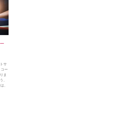
ー
トサ
、コー
りま
う、
では、