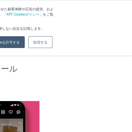
わせた顧客体験や広告の提供、およ
は、「
ATF Cookieポリシー
」をご覧
ジ
ブログ
会社概要
お問い合わせ
追跡しない設定を記憶します。
kieを許可する
拒否する
リール