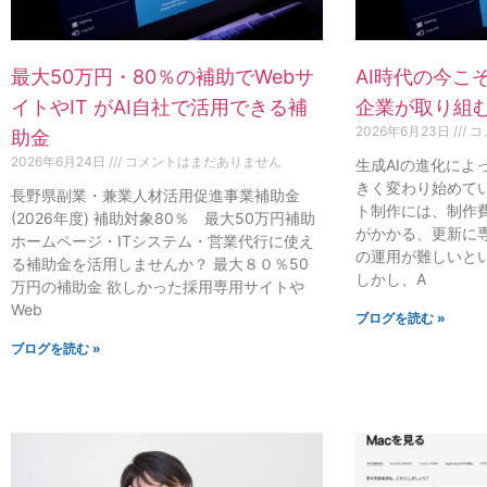
最大50万円・80％の補助でWebサ
AI時代の今こ
イトやIT がAI自社で活用できる補
企業が取り組む
2026年6月23日
コ
助金
2026年6月24日
コメントはまだありません
生成AIの進化によ
きく変わり始めてい
長野県副業・兼業人材活用促進事業補助金
ト制作には、制作
(2026年度) 補助対象80％ 最大50万円補助
がかかる、更新に
ホームページ・ITシステム・営業代行に使え
の運用が難しいと
る補助金を活用しませんか？ 最大８０％50
しかし、A
万円の補助金 欲しかった採用専用サイトや
Web
ブログを読む »
ブログを読む »