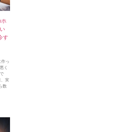
のホ
い
今す
に作っ
で悪く
で
様、実
ら数