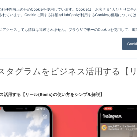
利便性向上のためCookieを使用しています。Cookieは、お客さま1人ひとりに合
ています。Cookieに関する詳細やHubSpotが利用するCookieの種類について
サービスメニュー
料金
Web制作
ナレッ
にアクセスしても情報は追跡されません。ブラウザで単一のCookieを使用して、
Coo
スタグラムをビジネス活用する【
活用する【リール(Reels)の使い方をシンプル解説】