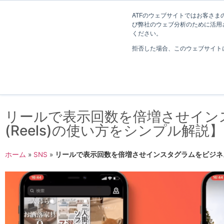
長野県長野市・松本市ウェブ制作事業部 コンサルティングFIRM
ATFのウェブサイトではお客さまの
び弊社のウェブ分析のために活用され
Web制作考え方
ください。
拒否した場合、このウェブサイト
リールで表示回数を倍増させイン
(Reels)の使い方をシンプル解説】
ホーム
»
SNS
»
リールで表示回数を倍増させインスタグラムをビジネス