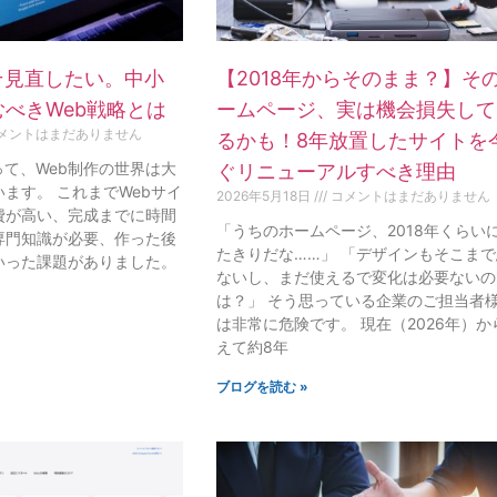
そ見直したい。中小
【2018年からそのまま？】そ
べきWeb戦略とは
ームページ、実は機会損失して
メントはまだありません
るかも！8年放置したサイトを
って、Web制作の世界は大
ぐリニューアルすべき理由
ます。 これまでWebサイ
2026年5月18日
コメントはまだありません
費が高い、完成までに時間
「うちのホームページ、2018年くらい
専門知識が必要、作った後
たきりだな……」 「デザインもそこま
いった課題がありました。
ないし、まだ使えるで変化は必要ないの
は？」 そう思っている企業のご担当者
は非常に危険です。 現在（2026年）か
えて約8年
ブログを読む »