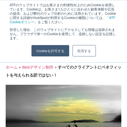
ATFのウェブサイトではお客さまの利便性向上のためCookieを使用し
長野県長野市・松本市ウェブ制作事業部 コンサルティングFIRM
ています。Cookieは、お客さま1人ひとりに合わせた顧客体験や広告
の提供、および弊社のウェブ分析のために活用されています。Cookie
に関する詳細やHubSpotが利用するCookieの種類については、「
ATF
Cookieポリシー
」をご覧ください。
拒否した場合、このウェブサイトにアクセスしても情報は追跡されま
せん。ブラウザで単一のCookieを使用して、追跡しない設定を記憶し
ます。
すべてのクライアントにベネフィット
Cookieを許可する
拒否する
を与えられる訳ではない！
ホーム
»
Webデザイン制作
»
すべてのクライアントにベネフィッ
トを与えられる訳ではない！