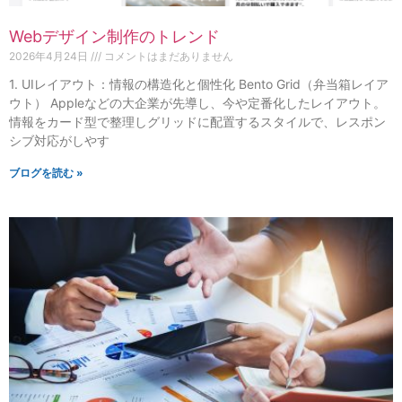
Webデザイン制作のトレンド
2026年4月24日
コメントはまだありません
1. UIレイアウト：情報の構造化と個性化 Bento Grid（弁当箱レイア
ウト） Appleなどの大企業が先導し、今や定番化したレイアウト。
情報をカード型で整理しグリッドに配置するスタイルで、レスポン
シブ対応がしやす
ブログを読む »