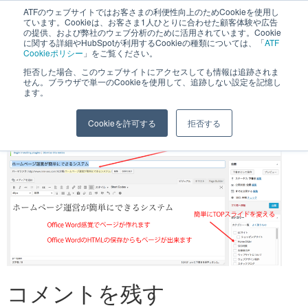
へ
ATFのウェブサイトではお客さまの利便性向上のためCookieを使用し
長野県長野市・松本市ウェブ制作事業部 コンサルティングFIRM
ています。Cookieは、お客さま1人ひとりに合わせた顧客体験や広告
ス
の提供、および弊社のウェブ分析のために活用されています。Cookie
に関する詳細やHubSpotが利用するCookieの種類については、「
ATF
キ
Cookieポリシー
」をご覧ください。
ッ
拒否した場合、このウェブサイトにアクセスしても情報は追跡されま
エディター
せん。ブラウザで単一のCookieを使用して、追跡しない設定を記憶し
プ
ます。
Cookieを許可する
拒否する
コメントを残す