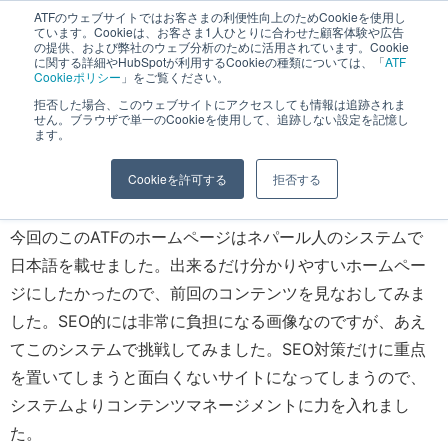
へ
ATFのウェブサイトではお客さまの利便性向上のためCookieを使用し
長野県長野市・松本市ウェブ制作事業部 コンサルティングFIRM
ています。Cookieは、お客さま1人ひとりに合わせた顧客体験や広告
ス
の提供、および弊社のウェブ分析のために活用されています。Cookie
に関する詳細やHubSpotが利用するCookieの種類については、「
ATF
キ
Cookieポリシー
」をご覧ください。
ッ
拒否した場合、このウェブサイトにアクセスしても情報は追跡されま
ホームページ制作の鉄
せん。ブラウザで単一のCookieを使用して、追跡しない設定を記憶し
プ
ます。
人のコラム
Cookieを許可する
拒否する
今回のこのATFのホームページはネパール人のシステムで
日本語を載せました。出来るだけ分かりやすいホームペー
ジにしたかったので、前回のコンテンツを見なおしてみま
した。SEO的には非常に負担になる画像なのですが、あえ
てこのシステムで挑戦してみました。SEO対策だけに重点
を置いてしまうと面白くないサイトになってしまうので、
システムよりコンテンツマネージメントに力を入れまし
た。