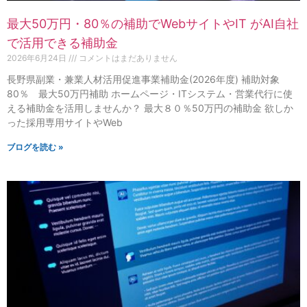
最大50万円・80％の補助でWebサイトやIT がAI自社
で活用できる補助金
2026年6月24日
コメントはまだありません
長野県副業・兼業人材活用促進事業補助金(2026年度) 補助対象
80％ 最大50万円補助 ホームページ・ITシステム・営業代行に使
える補助金を活用しませんか？ 最大８０％50万円の補助金 欲しか
った採用専用サイトやWeb
ブログを読む »