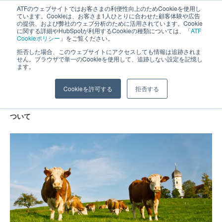
ATFのウェブサイトではお客さまの利便性向上のためCookieを使用し
長野県長野市・松本市ウェブ制作事業部 コンサルティングFIRM
ています。Cookieは、お客さま1人ひとりに合わせた顧客体験や広告
の提供、および弊社のウェブ分析のために活用されています。Cookie
に関する詳細やHubSpotが利用するCookieの種類については、「
ATF
Cookieポリシー
」をご覧ください。
拒否した場合、このウェブサイトにアクセスしても情報は追跡されま
せん。ブラウザで単一のCookieを使用して、追跡しない設定を記憶し
ます。
農業生産者のホームページ制作について
Cookieを許可する
拒否する
ホーム
»
Webサイトについて
»
農業生産者のホームページ制作に
ついて