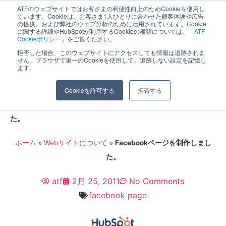
ATFのウェブサイトではお客さまの利便性向上のためCookieを使用し
長野県長野市・松本市ウェブ制作事業部 コンサルティングFIRM
ています。Cookieは、お客さま1人ひとりに合わせた顧客体験や広告
の提供、および弊社のウェブ分析のために活用されています。Cookie
に関する詳細やHubSpotが利用するCookieの種類については、「
ATF
Cookieポリシー
」をご覧ください。
拒否した場合、このウェブサイトにアクセスしても情報は追跡されま
せん。ブラウザで単一のCookieを使用して、追跡しない設定を記憶し
ます。
Facebookページを制作しました。
Cookieを許可する
拒否する
ホーム
»
Webサイトについて
»
Facebookページを制作しまし
た。
ホーム
»
Webサイトについて
»
Facebookページを制作しまし
た。
atf
2月 25, 2011
No Comments
facebook page