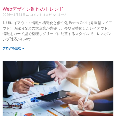
Webデザイン制作のトレンド
2026年4月24日
コメントはまだありません
1. UIレイアウト：情報の構造化と個性化 Bento Grid（弁当箱レイア
ウト） Appleなどの大企業が先導し、今や定番化したレイアウト。
情報をカード型で整理しグリッドに配置するスタイルで、レスポン
シブ対応がしやす
ブログを読む »